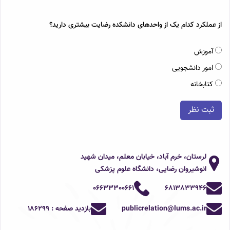
از عملکرد کدام یک از واحدهای دانشکده رضایت بیشتری دارید؟
آموزش
امور دانشجویی
کتابخانه
ثبت نظر
لرستان، خرم آباد، خیابان معلم، میدان شهید
انوشیروان رضایی، دانشگاه علوم پزشکی
06633300661
6813833946
publicrelation@lums.ac.ir
بازدید صفحه :
186299