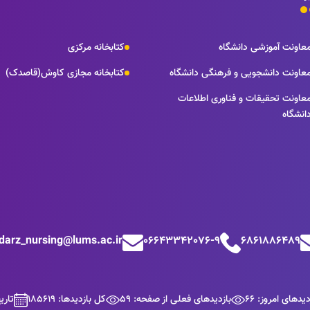
عاونت آموزشی دانشگاه
کتابخانه مرکزی
عاونت دانشجویی و فرهنگی دانشگاه
کتابخانه مجازی کاوش(قاصدک)
عاونت تحقیقات و فناوری اطلاعات
انشگاه
odarz_nursing@lums.ac.ir
06643342076-9
6861886489
دیدهای امروز: 66
بازدیدهای فعلی از صفحه: 59
کل بازدیدها: 185619
تاریخ ب