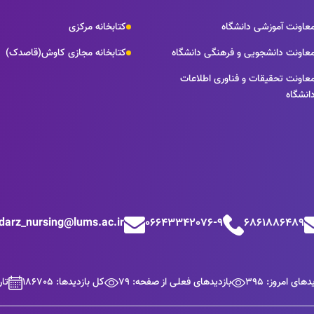
عاونت آموزشی دانشگاه
کتابخانه مرکزی
عاونت دانشجویی و فرهنگی دانشگاه
کتابخانه مجازی کاوش(قاصدک)
عاونت تحقیقات و فناوری اطلاعات
انشگاه
odarz_nursing@lums.ac.ir
06643342076-9
6861886489
دهای امروز: 395
بازدیدهای فعلی از صفحه: 79
کل بازدیدها: 186705
تاری