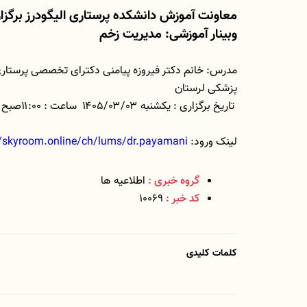
معاونت آموزش دانشکده پرستاری الیگودرز برگزار 
وبینار آموزشی: مدیریت زخم
مدرس: خانم دکتر فیروزه پیامنی دکترای تخصصی پرستار
پزشکی لرستان
تاریخ برگزاری : یکشنبه ۱۴۰۵/۰۳/۰۳ ساعت : ۱۱:۰۰صبح
لینک ورود:
//skyroom.online/ch/lums/dr.payamani
گروه خبری :
اطلاعیه ها
کد خبر :
10069
کلمات کلیدی