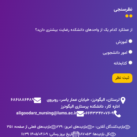
نظرسنجی
از عملکرد کدام یک از واحدهای دانشکده رضایت بیشتری دارید؟
آموزش
امور دانشجویی
کتابخانه
ثبت نظر
لرستان، الیگودرز، خیابان عمار یاسر، روبروی
6861886489
اداره کار، دانشکده پرستاری الیگودرز
aligoodarz_nursing@lums.ac.ir
06643342076-9
بازدیدکنندگان آنلاین: 0
بازدیدهای امروز: 229
بازدیدهای فعلی از صفحه: 351
کل بازدیدها: 187053
تاریخ بروز رسانی: 1405/04/09 11:39