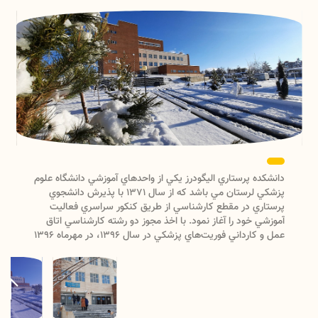
طلاعیه برگزاری کارگاه‌های آموزشی آنلاین
23 فروردین 1404
اطلاعیه برگزاری جلسه کمیته انضباطی
23 فروردین 1404
اطلاعیه برگزاری کارگاه‌های آموزشی آنلاین
دانشكده پرستاري اليگودرز يكي از واحدهاي آموزشي دانشگاه علوم
پزشكي لرستان مي باشد كه از سال 1371 با پذيرش دانشجوي
پرستاري در مقطع كارشناسي از طريق كنكور سراسري فعاليت
آموزشي خود را آغاز نمود. با اخذ مجوز دو رشته كارشناسي اتاق
عمل و كارداني فوريت‌هاي پزشكي در سال 1396، در مهرماه 1396
اولين گروه كارشناسي اتاق عمل و در بهمن ماه 1396 اولين گروه
كارداني فوريت‌هاي پزشكي نيز در دانشكده شروع به تحصيل
نمودند. دانشکده در حال حاضر در سه رشته کارشناسی پرستاری،
کارشناسی اتاق عمل و کاردانی فوریت‌های پزشکی از طریق کنکور
سراسری دانشجو می‌پذیرد.