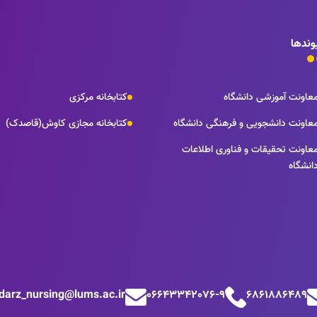
وندها
عاونت آموزشی دانشگاه
کتابخانه مرکزی
عاونت دانشجویی و فرهنگی دانشگاه
کتابخانه مجازی کاوش(قاصدک)
عاونت تحقیقات و فناوری اطلاعات
انشگاه
odarz_nursing@lums.ac.ir
06643342076-9
6861886489