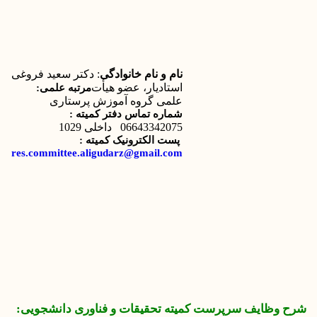
نام و نام خانوادگی
: دکتر سعید فروغی
استادیار، عضو هیأت
مرتبه علمی:
علمی گروه آموزش پرستاری
شماره تماس دفتر کمیته :
06643342075 داخلی
1029
پست الکترونیک کمیته :
res.committee.aligudarz@gmail.com
شرح وظایف سرپرست کمیته تحقیقات و فناوری دانشجویی: