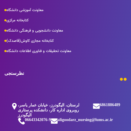
معاونت آموزشی دانشگاه
کتابخانه مرکزی
معاونت دانشجویی و فرهنگی دانشگاه
کتابخانه مجازی کاوش(قاصدک)
معاونت تحقیقات و فناوری اطلاعات دانشگاه
نظرسنجی
6861886489
لرستان، الیگودرز، خیابان عمار یاسر،
روبروی اداره کار، دانشکده پرستاری
الیگودرز
06643342076-9
aligoodarz_nursing@lums.ac.ir